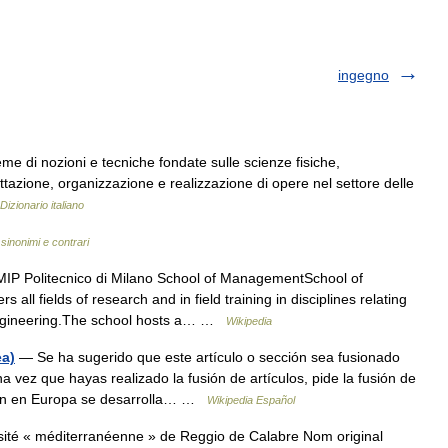
ingegno
me di nozioni e tecniche fondate sulle scienze fisiche,
tazione, organizzazione e realizzazione di opere nel settore delle
Dizionario italiano
 sinonimi e contrari
IP Politecnico di Milano School of ManagementSchool of
all fields of research and in field training in disciplines relating
engineering.The school hosts a… …
Wikipedia
ea)
— Se ha sugerido que este artículo o sección sea fusionado
na vez que hayas realizado la fusión de artículos, pide la fusión de
ación en Europa se desarrolla… …
Wikipedia Español
ité « méditerranéenne » de Reggio de Calabre Nom original