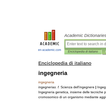
Academic Dictionarie
en-academic.com
Enciclopedia di italiano
Enciclopedia di italiano
ingegneria
ingegneria
ingegneria
s
.
f
.
Scienza
dell
'
ingegnere
|
Ingeg
Ingegneria
genetica
,
insieme
delle
tecniche
p
cromosomico
di
un
organismo
mediante
aggi