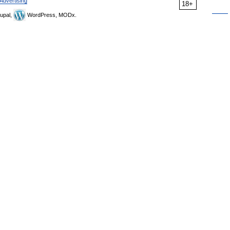
Advertising
18+
upal,
WordPress, MODx.