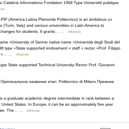
gio Calabria Informations Fondation 1968 Type Université publique
çais
IP (America Latina PIemonte Politecnico) is an ambitious co
 (Turin, Italy) and various universities in Latin America to
xchanges for students. It grants… …
Wikipedia
ame =University of Sannio native name =Università degli Studi del
8 type =State supported endowment = staff = rector =Prof. Filippo
rad =… …
Wikipedia
pe State supported Technical University Rector Prof. Giovanni
Оригинальное название итал. Politecnico di Milano Прежние
s a graduate academic degree intermediate in rank between a
United States. In Europe, it can be an approximately five year
degree. The… …
Wikipedia