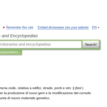
Remember this site
Embed dictionaries into your website
EN
s and Encyclopedias
Search!
Interpretations
neria
civile
,
relativa
a
edifici
,
strade
,
ponti
e
sim
.
|
(
biol
.
)
er
la
produzione
di
nuovi
geni
e
la
modificazione
del
corredo
unta
di
nuovo
materiale
genetico
.