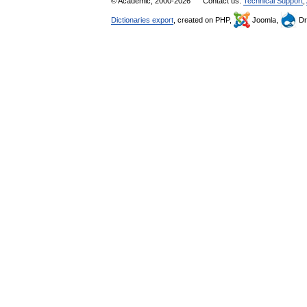
© Academic, 2000-2026
Contact us:
Technical Support
,
Dictionaries export
, created on PHP,
Joomla,
Dr