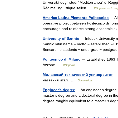
Università degli studi “Mediterranea” di Reg
Régime linguistique italien …
Wikipédia en Fran
America Latina PIemonte Politecnico
— ALP
operative project between Politecnico di Torino
encourage and reinforce strong academic e
University of Sannio
— Infobox University n
Sannio latin name = motto = established =199
Bencardino students = undergrad = postg
Politecnico di Milano
— Established 1863 Ty
Azzone …
Wikipedia
Миланский технический университет
— 
названия итал. …
Википедия
Engineer's degree
— An engineer s degree i
master s degree and a doctoral degree in the 
degree roughly equivalent to a master s 