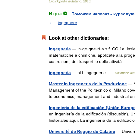
Enciclopedia
di
italiano
.
2013
.
Игры ⚽
Поможем написать курсовую
ingegnere
Look at other dictionaries:
ingegneria
— in·ge·gne·rì·a s.f. CO 1a. insie
matematiche e chimiche, applicate alla proget
costruzioni, dei trasporti e delle attività… …
ingegneria
— pl.f. ingegnerie …
Dizionario dei
Master in Ingegneria della Produzione
— M
Management of the Politecnico di Milano covers 
to economics, management and industrial 
Ingeniería de la edificación (Unión Europ
en Ingeniería de la edificación (discusión). U
historiales aquí. La ingeniería de la edific
Université de Reggio de Calabre
— Univers